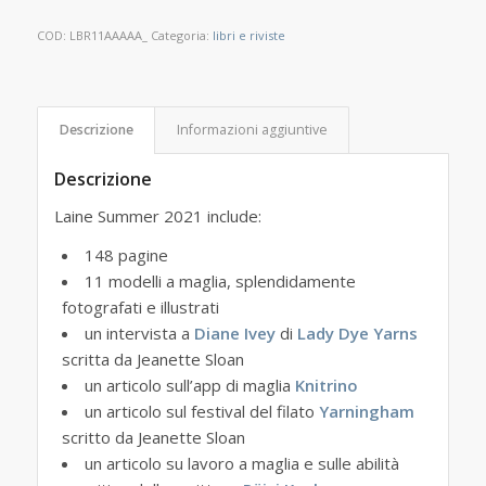
era:
è:
€24.00.
€19.20.
COD:
LBR11AAAAA_
Categoria:
libri e riviste
Descrizione
Informazioni aggiuntive
Descrizione
Laine Summer 2021 include:
148 pagine
11 modelli a maglia, splendidamente
fotografati e illustrati
un intervista a
Diane Ivey
di
Lady Dye Yarns
scritta da Jeanette Sloan
un articolo sull’app di maglia
Knitrino
un articolo sul festival del filato
Yarningham
scritto da Jeanette Sloan
un articolo su lavoro a maglia e sulle abilità