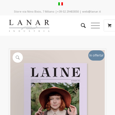
Store via Nino Bixio, 7 Milano |+39 02 29403050 | web@lanar.it
In offerta!