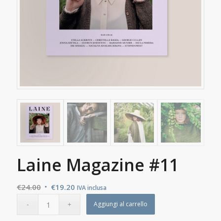
Laine Magazine #11
Il
Il
€
24.00
€
19.20
IVA inclusa
prezzo
prezzo
Aggiungi al carrello
originale
attuale