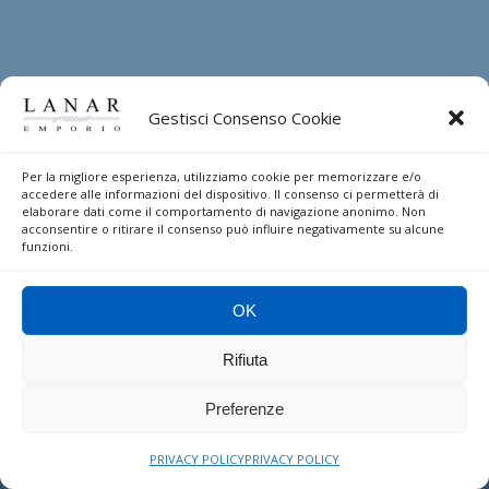
Gestisci Consenso Cookie
Per la migliore esperienza, utilizziamo cookie per memorizzare e/o
DIRITTO DI RECESSO
accedere alle informazioni del dispositivo. Il consenso ci permetterà di
elaborare dati come il comportamento di navigazione anonimo. Non
acconsentire o ritirare il consenso può influire negativamente su alcune
Indicazioni per esercitare il diritto di recesso
funzioni.
OK
Rifiuta
© Copyright 2026 - Lampo srl
Preferenze
Italiano
PRIVACY POLICY
PRIVACY POLICY