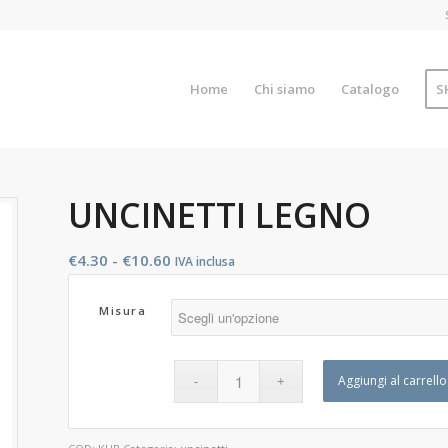
Home
Chi siamo
Catalogo
S
UNCINETTI LEGNO
Fascia
€
4.30
-
€
10.60
IVA inclusa
di
prezzo:
Misura
da
€4.30
a
Aggiungi al carrello
€10.60