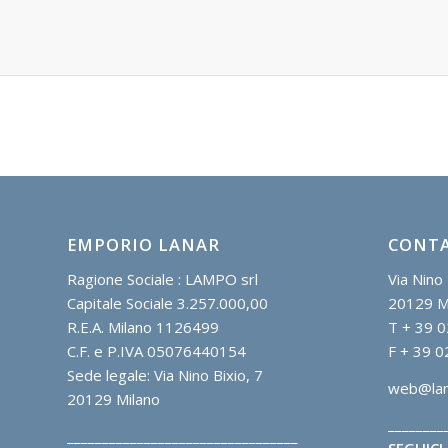
EMPORIO LANAR
CONTA
Ragione Sociale : LAMPO srl
Via Nino 
Capitale Sociale 3.257.000,00
20129 M
R.E.A. Milano 1126499
T + 39 0
C.F. e P.IVA 05076440154
F + 39 0
Sede legale: Via Nino Bixio, 7
web@lana
20129 Milano
________
_________________________________