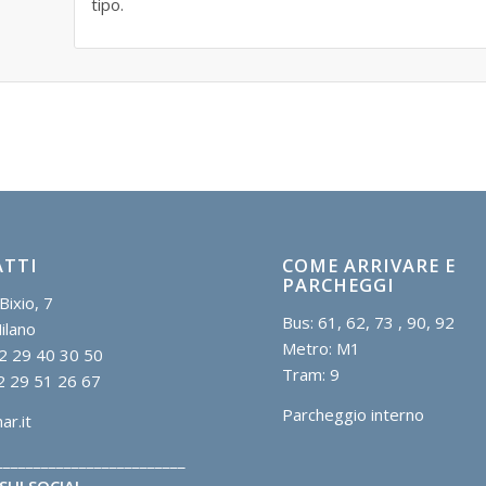
tipo.
TTI
COME ARRIVARE E
PARCHEGGI
Bixio, 7
Bus: 61, 62, 73 , 90, 92
ilano
Metro: M1
2 29 40 30 50
Tram: 9
2 29 51 26 67
Parcheggio interno
r.it
_________________________