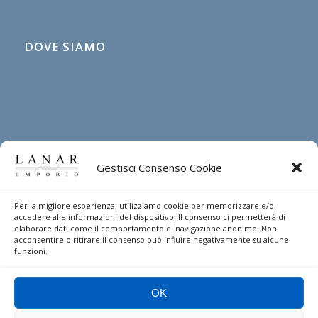
DOVE SIAMO
Gestisci Consenso Cookie
Per la migliore esperienza, utilizziamo cookie per memorizzare e/o
DIRITTO DI RECESSO
accedere alle informazioni del dispositivo. Il consenso ci permetterà di
elaborare dati come il comportamento di navigazione anonimo. Non
acconsentire o ritirare il consenso può influire negativamente su alcune
Indicazioni per esercitare il diritto di recesso
funzioni.
OK