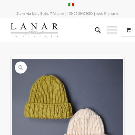
Store via Nino Bixio, 7 Milano |+39 02 29403050 | web@lanar.it