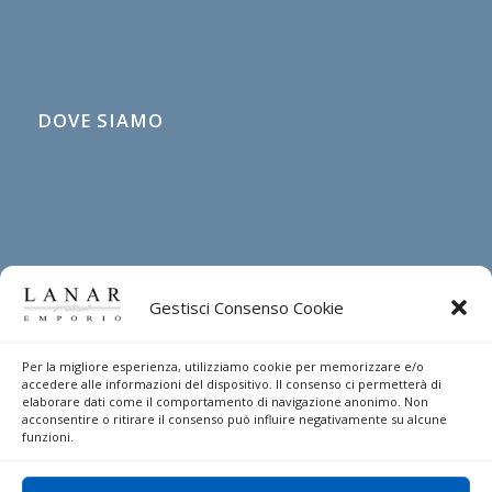
DOVE SIAMO
Gestisci Consenso Cookie
Per la migliore esperienza, utilizziamo cookie per memorizzare e/o
DIRITTO DI RECESSO
accedere alle informazioni del dispositivo. Il consenso ci permetterà di
elaborare dati come il comportamento di navigazione anonimo. Non
acconsentire o ritirare il consenso può influire negativamente su alcune
Indicazioni per esercitare il diritto di recesso
funzioni.