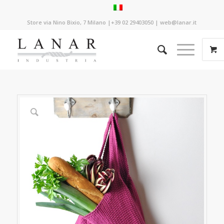
Store via Nino Bixio, 7 Milano |+39 02 29403050 | web@lanar.it