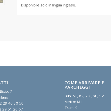
Disponibile solo in lingua inglese.
TTI
COME ARRIVARE E
PARCHEGGI
Bixio, 7
Bus: 61, 62, 73 , 90, 92
ilano
Metro: M1
2 29 40 30 50
Tram: 9
2 29 51 26 67