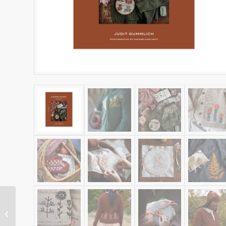
Golfino incrociato
handmade