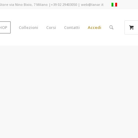
Store via Nino Bixio, 7 Milano |+39 02 29403050 | web@lanar.it
HOP
Collezioni
Corsi
Contatti
Accedi