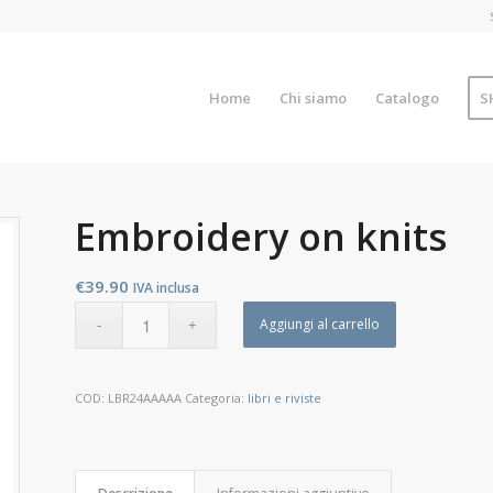
Home
Chi siamo
Catalogo
S
Embroidery on knits
€
39.90
IVA inclusa
Aggiungi al carrello
COD:
LBR24AAAAA
Categoria:
libri e riviste