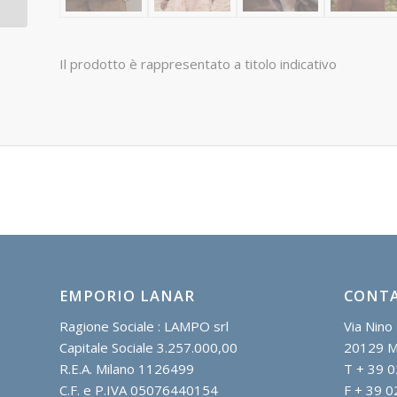
Il prodotto è rappresentato a titolo indicativo
EMPORIO LANAR
CONTA
Ragione Sociale : LAMPO srl
Via Nino 
Capitale Sociale 3.257.000,00
20129 M
R.E.A. Milano 1126499
T + 39 0
C.F. e P.IVA 05076440154
F + 39 0