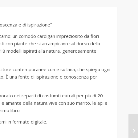
noscenza e di ispirazione”
icamo: un comodo cardigan impreziosito da fiori
anti con piante che si arrampicano sul dorso della
8 modelli ispirati alla natura, generosamente
uciture contemporanee con e su lana, che spiega ogni
to. È una fonte di ispirazione e conoscenza per
vorato nei reparti di costumi teatrali per più di 20
ce e amante della natura.Vive con suo marito, le api e
imo libro.
ami in formato digitale.