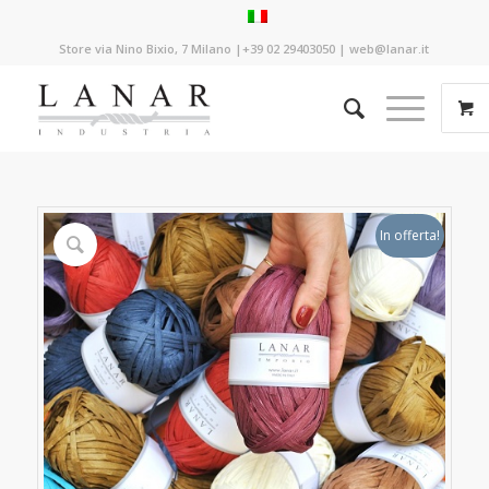
Store via Nino Bixio, 7 Milano |+39 02 29403050 | web@lanar.it
In offerta!