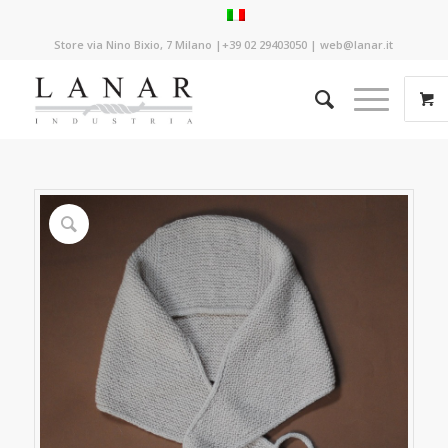
Store via Nino Bixio, 7 Milano |+39 02 29403050 | web@lanar.it