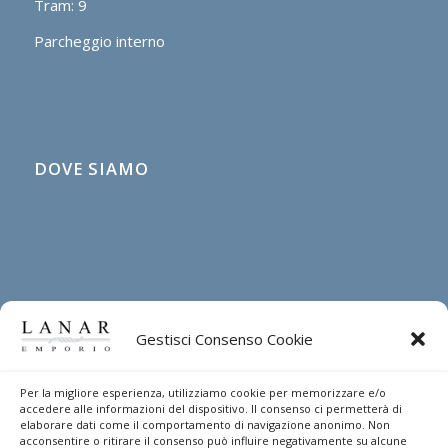
Tram: 9
Parcheggio interno
DOVE SIAMO
Gestisci Consenso Cookie
Per la migliore esperienza, utilizziamo cookie per memorizzare e/o
DIRITTO DI RECESSO
accedere alle informazioni del dispositivo. Il consenso ci permetterà di
elaborare dati come il comportamento di navigazione anonimo. Non
acconsentire o ritirare il consenso può influire negativamente su alcune
Indicazioni per esercitare il diritto di recesso